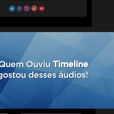
Quem Ouviu
Timeline
ostou desses áudios!